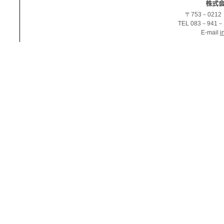
〒753－021
TEL 083－941－
E-mail
i